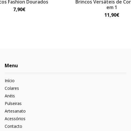
cos Fashion Dourados
Brincos Versáteis de Co
em 1
7,90€
11,90€
Menu
Início
Colares
Anéis
Pulseiras
Artesanato
Acessórios
Contacto