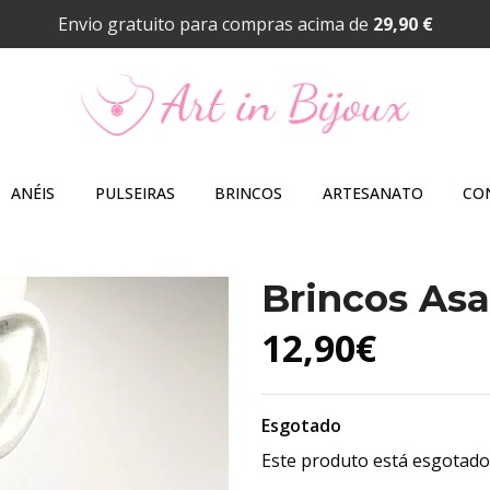
Envio gratuito para compras acima de
29,90 €
ANÉIS
PULSEIRAS
BRINCOS
ARTESANATO
CO
Brincos As
12,90€
Esgotado
Este produto está esgotado